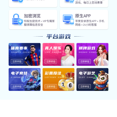
此外，这样的行为还可能成为一种积极推动力，激励
球队在接下来的比赛中更加努力，以更好的表现回报
期待已久的支持者。因此，在今后的比赛中，如何保
持良好的团队氛围及与球迷之间相互理解，将成为泰
山队需要面对的重要课题。
2、王大雷的责任感
作为泰山队的重要成员，王大雷深刻意识到自己身上
的责任。在赛后的深鞠躬中，他不仅表达了对失利结
果的不满，更传达出了一种愿意承担责任和改正错误
的态度。这种姿态让人感受到他作为一名职业运动员
所应具备的素养。
王大雷在赛场上一直扮演着关键角色，他清楚自己的
表现直接影响到全队士气。在此情况下，他选择站出