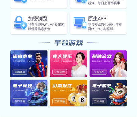
值，使其成为其他豪门球队争相追逐的对象。
然而，对于一名年轻球员而言，保持持续的发展才是
最重要的。在这样的背景下，如何选择合适的发展路
径，将直接影响到他的职业生涯。因此，无论是留在
西汉姆联继续成长，还是寻求更高水平的平台，都需
要仔细考虑。
2、当前市场状况分析
近年来，足球转会市场变幻莫测，各大俱乐部为了增
强实力纷纷进行大规模投资。尤其是在夏季转会窗口
开启时，各种关于顶级球员转会的信息层出不穷，让
整个市场充满悬念。对于像格拉利什这样具有潜力和
实力的小将来说，更是随时可能被豪门盯上。