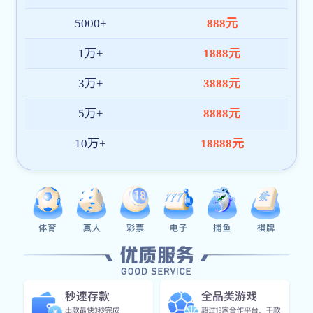
在世界杯后退役 皇马期待他回归担任职务”的话题，
包括莫德里奇的职业生涯回顾、他的影响力与成就、
皇马对他的期望以及未来的可能角色。
1、莫德里奇的职业生涯回顾
卢卡·莫德里奇出生于1985年，自小便展现出卓越的足
球天赋。他在克罗地亚国内联赛起步，随后转会至英
超的托特纳姆热刺，在那里逐渐崭露头角，并赢得了
众多关注。当他加盟皇马后，更是开启了自己辉煌的
职业生涯。在这支豪门球队中，他不仅成为了核心球
员，还帮助球队获得了多个重要奖杯。
在皇马效力期间，莫德里奇凭借其卓越的传球能力和
全面的技术特点，被誉为现代足球最佳中场之一。他
参与并见证了球队历史上最辉煌的一段时期，包括连